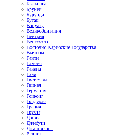
Бразилия
Бруней
Бурунди
Бутан
Вануату
Великобритания
Венгрия
Венесуэла
Восточно-Карибские Государства
Вьетнам
Гаити
Гамбия
Гайана
Гана
Гватемала
Гвинея
Германия
Гонконг
Гондурас
Греция
Грузия
Дания
Джибути
Доминикана
Египет