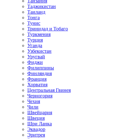
Танзания
Таджикистан
Таиланд
Тонга
Тунис
Тринидад и Тобаго
Туркмения
Турция
Уганда
Узбекистан
Уругвай
Фиджи
Филиппины
Финляндия
Франция
Хорватия
Центральная Гвинея
Черногория
Чехия
Чили
Швейцария
Швеция
Шри Ланка
Эквадор
Эритрея