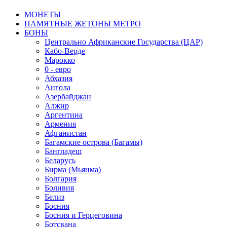
MОНЕТЫ
ПАМЯТНЫЕ ЖЕТОНЫ МЕТРО
БОНЫ
Центрально Африканские Государства (ЦАР)
Кабо-Верде
Марокко
0 - евро
Абхазия
Ангола
Азербайджан
Алжир
Аргентина
Армения
Афганистан
Багамские острова (Багамы)
Бангладеш
Беларусь
Бирма (Мьянма)
Болгария
Боливия
Белиз
Босния
Босния и Герцеговина
Ботсвана