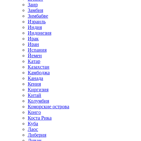
Заир
Замбия
Зимбабве
Израиль
Индия
Индонезия
Ирак
Иран
Испания
Йемен
Катар
Казахстан
Камбоджа
Канада
Кения
Киргизия
Китай
Колумбия
Коморские острова
Конго
Коста Рика
Куба
Лаос
Либерия
Ливан