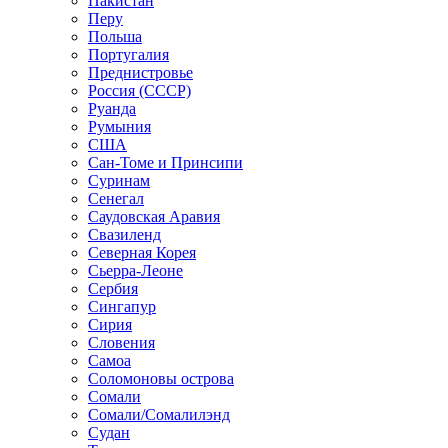
Пакистан
Перу
Польша
Португалия
Преднистровье
Россия (СССР)
Руанда
Румыния
США
Сан-Томе и Принсипи
Суринам
Сенегал
Саудовская Аравия
Свазиленд
Северная Корея
Сьерра-Леоне
Сербия
Сингапур
Сирия
Словения
Самоа
Соломоновы острова
Сомали
Сомали/Сомалилэнд
Судан