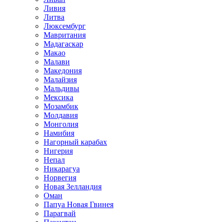
Ливия
Литва
Люксембург
Мавритания
Мадагаскар
Макао
Малави
Македония
Малайзия
Мальдивы
Мексика
Мозамбик
Молдавия
Монголия
Намибия
Нагорный карабах
Нигерия
Непал
Никарагуа
Норвегия
Новая Зелландия
Оман
Папуа Новая Гвинея
Парагвай