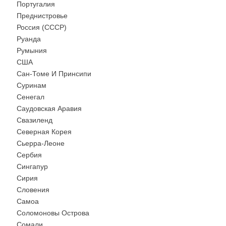
Португалия
Преднистровье
Россия (СССР)
Руанда
Румыния
США
Сан-Томе И Принсипи
Суринам
Сенегал
Саудовская Аравия
Свазиленд
Северная Корея
Сьерра-Леоне
Сербия
Сингапур
Сирия
Словения
Самоа
Соломоновы Острова
Сомали