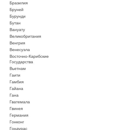
Бразилия
Бруней
Бурунди
Бутан
Вануату
Великобритания
Венгрия
Венесуэла
Восточно-Карибские
Государства
Вьетнам
Гаити
Гамбия
Гайана
Гана
Гватемала
Гвинея
Германия
Гонконг
Гондурас