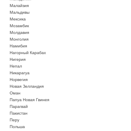
Малайзия
Мальдивы
Мексика
Мозамбик
Молдавия
Монголия
Намибия
Нагорный Карабах
Нигерия
Непал
Никарагуа
Норвегия
Новая Зелландия
Оман
Папуа Новая Гвинея
Парагвай
Пакистан
Перу
Польша