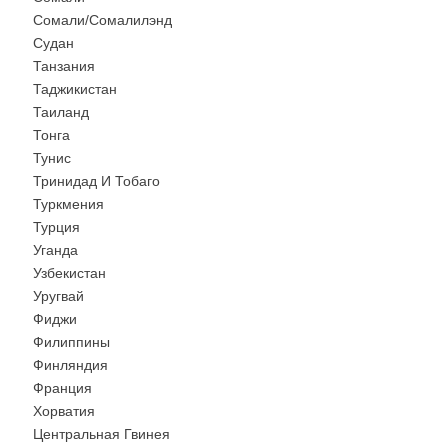
Сомали/Сомалилэнд
Судан
Танзания
Таджикистан
Таиланд
Тонга
Тунис
Тринидад И Тобаго
Туркмения
Турция
Уганда
Узбекистан
Уругвай
Фиджи
Филиппины
Финляндия
Франция
Хорватия
Центральная Гвинея