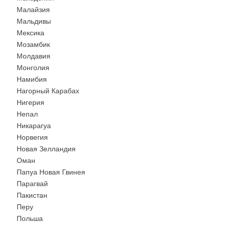
Малайзия
Мальдивы
Мексика
Мозамбик
Молдавия
Монголия
Намибия
Нагорный Карабах
Нигерия
Непал
Никарагуа
Норвегия
Новая Зелландия
Оман
Папуа Новая Гвинея
Парагвай
Пакистан
Перу
Польша