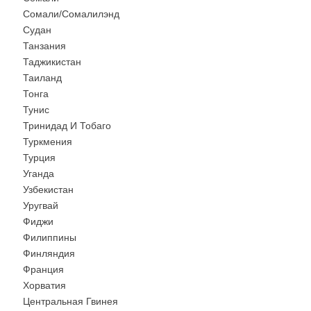
Сомали/Сомалилэнд
Судан
Танзания
Таджикистан
Таиланд
Тонга
Тунис
Тринидад И Тобаго
Туркмения
Турция
Уганда
Узбекистан
Уругвай
Фиджи
Филиппины
Финляндия
Франция
Хорватия
Центральная Гвинея