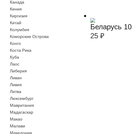
Канада
Кения
Киргизия
Китай
Беларусь 10
Колумбия
25
₽
Коморские Острова
Конго
Коста Рика
Куба
Лаос
Либерия
Ливан
Ливия
Литва
Люксембург
Мавритания
Мадагаскар
Макао
Малави
Македония