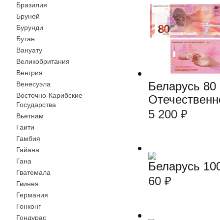
Бразилия
Бруней
Бурунди
Бутан
Вануату
Великобритания
Венгрия
Беларусь 80 
Венесуэла
Восточно-Карибские
Отечественн
Государства
5 200
₽
Вьетнам
Гаити
Гамбия
Гайана
Гана
Беларусь 10
Гватемала
60
₽
Гвинея
Германия
Гонконг
Гондурас