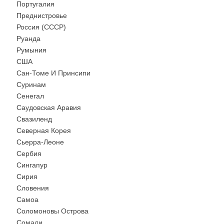
Португалия
Преднистровье
Россия (СССР)
Руанда
Румыния
США
Сан-Томе И Принсипи
Суринам
Сенегал
Саудовская Аравия
Свазиленд
Северная Корея
Сьерра-Леоне
Сербия
Сингапур
Сирия
Словения
Самоа
Соломоновы Острова
Сомали