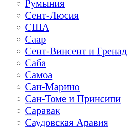
Румыния
Сент-Люсия
США
Саар
Сент-Винсент и Грена
Саба
Самоа
Сан-Марино
Сан-Томе и Принсипи
Саравак
Саудовская Аравия