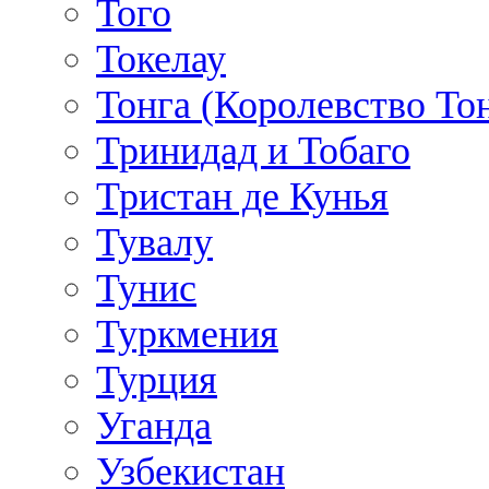
Того
Токелау
Тонга (Королевство То
Тринидад и Тобаго
Тристан де Кунья
Тувалу
Тунис
Туркмения
Турция
Уганда
Узбекистан