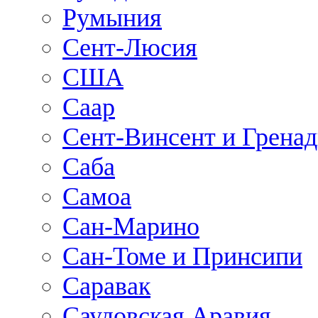
Румыния
Сент-Люсия
США
Саар
Сент-Винсент и Грена
Саба
Самоа
Сан-Марино
Сан-Томе и Принсипи
Саравак
Саудовская Аравия