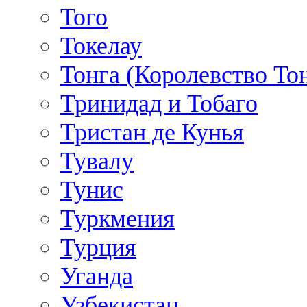
Того
Токелау
Тонга (Королевство То
Тринидад и Тобаго
Тристан де Кунья
Тувалу
Тунис
Туркмения
Турция
Уганда
Узбекистан