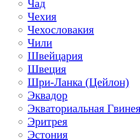
Чад
Чехия
Чехословакия
Чили
Швейцария
Швеция
Шри-Ланка (Цейлон)
Эквадор
Экваториальная Гвине
Эритрея
Эстония