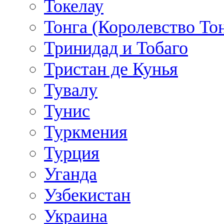
Токелау
Тонга (Королевство То
Тринидад и Тобаго
Тристан де Кунья
Тувалу
Тунис
Туркмения
Турция
Уганда
Узбекистан
Украина