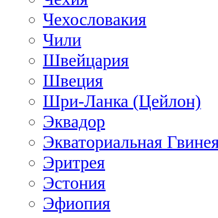
Чехословакия
Чили
Швейцария
Швеция
Шри-Ланка (Цейлон)
Эквадор
Экваториальная Гвине
Эритрея
Эстония
Эфиопия