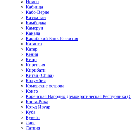
Йемен
Кабинда
Кабо-Верде
Казахстан
Камбоджа
Камерун
Канада
Карибский Банк Развития
Катанга
Катар
Кения
Кипр
Киргизия
Кирибати
Китай (China)
Колумбия
Коморские острова
Конго
Корейская Народно-Демократическая Республика (С
Коста-Рика
Кот-д Ивуар
Куба
Кувейт
Лаос
Латвия