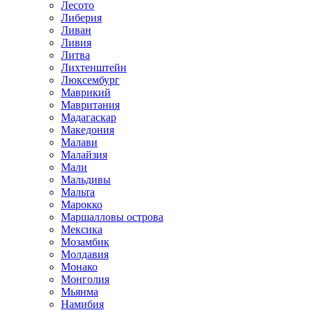
Лесото
Либерия
Ливан
Ливия
Литва
Лихтенштейн
Люксембург
Маврикий
Мавритания
Мадагаскар
Македония
Малави
Малайзия
Мали
Мальдивы
Мальта
Марокко
Маршалловы острова
Мексика
Мозамбик
Молдавия
Монако
Монголия
Мьянма
Намибия