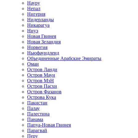
Науру
Непал
Нигерия
Нидерланды
Никарагуа
Ниуэ
Новая Гвинея
Новая Зеландия
Норвегия
Ньюфаундленд
Объединенные Арабские Эмираты
Оман
Остров Ланди
Остров Мауи
Остров МэН
Остров Пасхи
Остров Фазанов
Острова Кука
Пакистан
Палау
Палестина
Панама
Папуа-Новая Гвинея
Парагвай
Перу