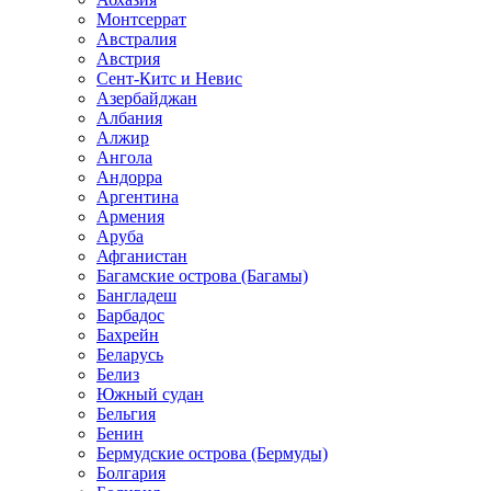
Монтсеррат
Австралия
Австрия
Сент-Китс и Невис
Азербайджан
Албания
Алжир
Ангола
Андорра
Аргентина
Армения
Аруба
Афганистан
Багамские острова (Багамы)
Бангладеш
Барбадос
Бахрейн
Беларусь
Белиз
Южный судан
Бельгия
Бенин
Бермудские острова (Бермуды)
Болгария