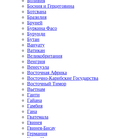
Боливия
Босния и Герцеговина
Ботсвана
Бразилия
Бруней
Буркина Фасо
Бурунди
Бутан
Вануату
Ватикан
Великобритания
Венгрия
Венесуэла
Восточная Африка
Восточно-Карибские Государства
Восточный Тимор
Вьетнам
Гаити
Гайана
Гамбия
Гана
Гватемала
Гвинея
Гвинея-Бисау
Германия