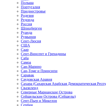
Польша
Португалия
Приднестровье
Родезия
Редонда
Россия
Шпицберген
Руанда
Румыния
Сент-Люсия
США
Саар
Сент-Винсент и Гренадины
Саба
Самоа
Сан-Марино
Сан-Томе и Принсипи
Саравак
Саудовская Аравия
Сахара (Сахарская Арабская Демократическая Респ
Свазиленд
Северные Марианские Острова
Сейшельские Острова (Сейшелы)
Сент-Пьер и Микелон
Сербия