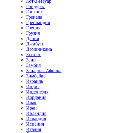
Кот-д-Ивуар
Гондурас
Гонконг
Гренада
Гренландия
Греция
Грузия
Дания
Джибути
Доминикана
Египет
Заир
Замбия
Западная Африка
Зимбабве
Израиль
Индия
Индонезия
Иордания
Ирак
Иран
Ирландия
Исландия
Испания
Италия