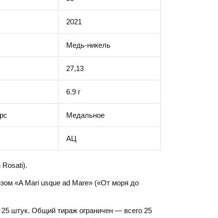
2021
Медь-никель
27,13
6.9 г
рс
Медальное
АЦ
Rosati).
зом «A Mari usque ad Mare» («От моря до
25 штук. Общий тираж ограничен — всего 25