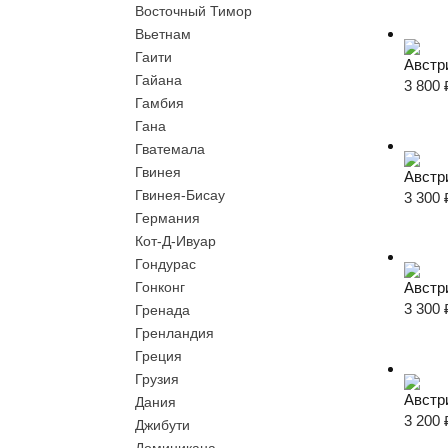
Восточный Тимор
Вьетнам
Гаити
Австр
Гайана
3 800
Гамбия
Гана
Гватемала
Гвинея
Австр
Гвинея-Бисау
3 300
Германия
Кот-Д-Ивуар
Гондурас
Гонконг
Австр
3 300
Гренада
Гренландия
Греция
Грузия
Австр
Дания
3 200
Джибути