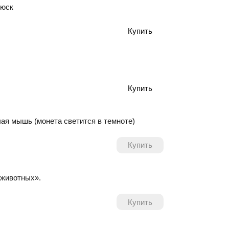
люск
чая мышь (монета светится в темноте)
 животных».