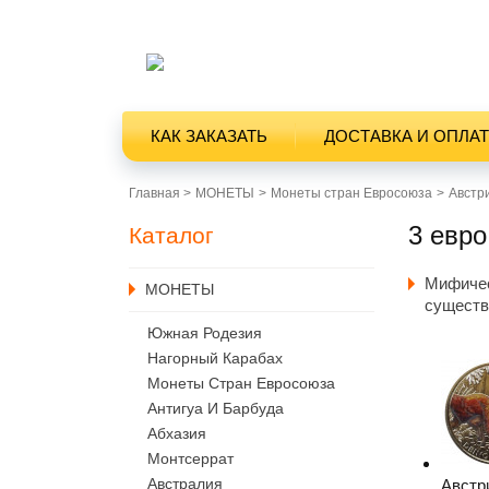
КАК ЗАКАЗАТЬ
ДОСТАВКА И ОПЛА
Главная >
MОНЕТЫ
Монеты стран Евросоюза
Австр
3 евро
Каталог
Мифиче
MОНЕТЫ
существ
Южная Родезия
Нагорный Карабах
Монеты Стран Евросоюза
Антигуа И Барбуда
Абхазия
Монтсеррат
Австралия
Австр