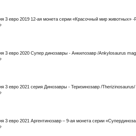
ия 3 евро 2019 12-ая монета серии «Красочный мир животных» -Р
₽
я 3 евро 2020 Супер динозавры - Анкилозавр /Ankylosaurus magn
₽
я 3 евро 2021 серия Динозавры - Теризинозавр /Therizinosaurus/
₽
ия 3 евро 2021 Аргентинозавр – 9-ая монета серии «Супердиноз
₽