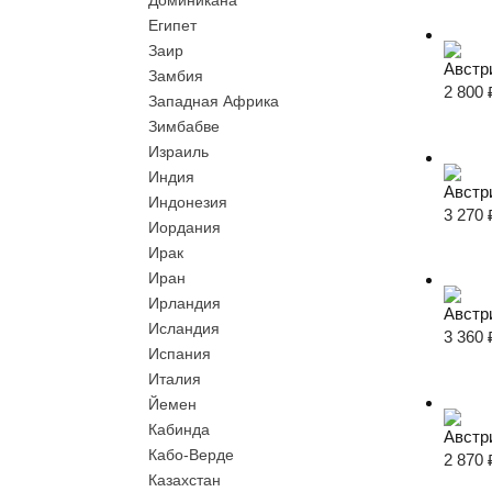
Доминикана
Египет
Заир
Австр
Замбия
2 800
Западная Африка
Зимбабве
Израиль
Индия
Австри
Индонезия
3 270
Иордания
Ирак
Иран
Ирландия
Австри
Исландия
3 360
Испания
Италия
Йемен
Кабинда
Австр
Кабо-Верде
2 870
Казахстан