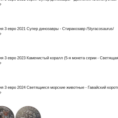
₽
я 3 евро 2021 Супер динозавры - Стиракозавр /Styracosaurus/
₽
ия 3 евро 2023 Каменистый коралл (5-я монета серии - Светяща
₽
ия 3 евро 2024 Светящиеся морские животные - Гавайский корот
₽