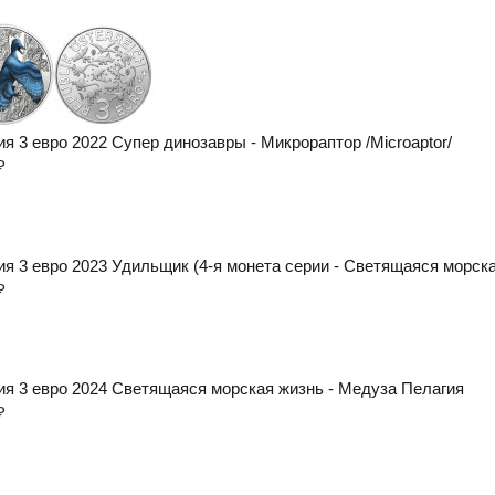
я 3 евро 2022 Супер динозавры - Микрораптор /Microaptor/
₽
ия 3 евро 2023 Удильщик (4-я монета серии - Светящаяся морск
₽
ия 3 евро 2024 Светящаяся морская жизнь - Медуза Пелагия
₽