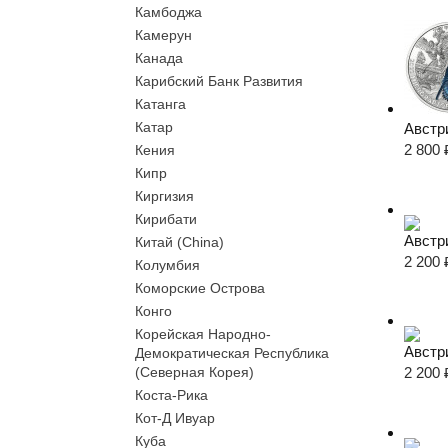
Камбоджа
Камерун
Канада
Карибский Банк Развития
Катанга
Катар
Австри
2 800
Кения
Кипр
Киргизия
Кирибати
Австр
Китай (China)
2 200
Колумбия
Коморские Острова
Конго
Корейская Народно-
Австр
Демократическая Республика
(Северная Корея)
2 200
Коста-Рика
Кот-Д Ивуар
Куба