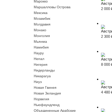
Марокко
Австр
Маршалловы Острова
2 000
Мексика
Мозамбик
Молдавия
Монако
Австр
Монголия
2 300
Мьянма
Намибия
Науру
Непал
Австр
8 000
Нигерия
Нидерланды
Никарагуа
Ниуэ
Австр
Новая Гвинея
4 480
Новая Зеландия
Норвегия
Ньюфаундленд
Объединенные Арабские