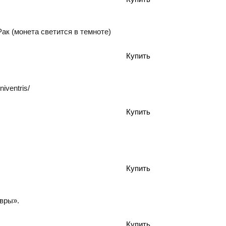
ак (монета светится в темноте)
iventris/
авры».