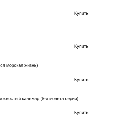
яся морская жизнь)
кохвостый кальмар (8-я монета серии)