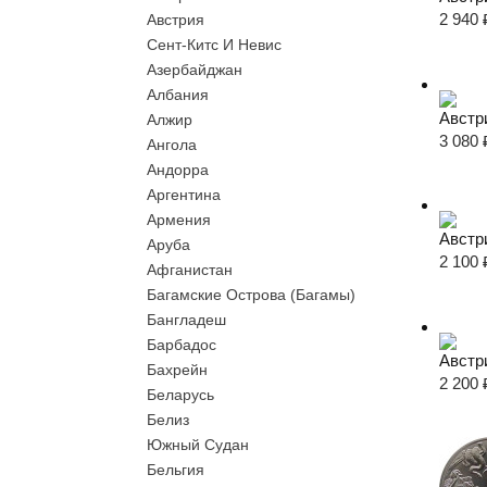
2 940
Австрия
Сент-Китс И Невис
Азербайджан
Албания
Австри
Алжир
3 080
Ангола
Андорра
Аргентина
Армения
Австр
Аруба
2 100
Афганистан
Багамские Острова (Багамы)
Бангладеш
Барбадос
Австр
Бахрейн
2 200
Беларусь
Белиз
Южный Судан
Бельгия