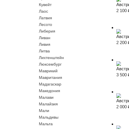
Австр
Кувейт
2 100
Лаос
Латвия
Лесото
Либерия
Австр
Ливан
2 200
Ливия
Литва
Лихтенштейн
Люксембург
Австр
Маврикий
3 500
Мавритания
Мадагаскар
Македония
Малави
Австр
Малайзия
2 000
Мали
Мальдивы
Мальта