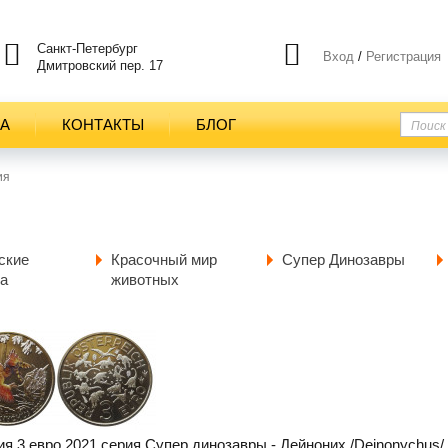
Санкт-Петербург
Вход
/
Регистрация
Дмитровский пер. 17
ТА
КОНТАКТЫ
БЛОГ
ия
ские
Красочный мир
Супер Динозавры
а
животных
ия 3 евро 2021 серия Супер динозавры - Дейноних /Deinonychus/