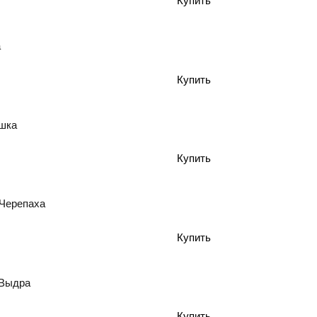
а
ушка
 Черепаха
 Выдра