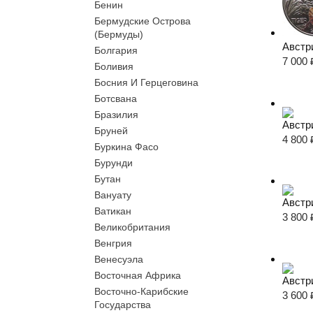
Бенин
Бермудские Острова
(Бермуды)
Австр
Болгария
7 000
Боливия
Босния И Герцеговина
Ботсвана
Бразилия
Австр
Бруней
4 800
Буркина Фасо
Бурунди
Бутан
Вануату
Австр
Ватикан
3 800
Великобритания
Венгрия
Венесуэла
Восточная Африка
Австр
Восточно-Карибские
3 600
Государства