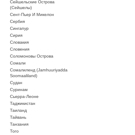
Сейшельские Острова
(Сейшелы)
Сент-Пьер И Микелон
Сербия
Сингапур
Сирия
Словакия
Словения
Соломоновы Острова
Сомали
Сомалиленд (Jamhuuriyadda
Soomaaliland)
Судан
Суринам
Сьерра-Леоне
Таджикистан
Таиланд
Тайвань
Танзания
Того