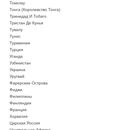
Токелау
Тонга (Королевство Тонга)
Тринидад И Тобаго
Тристан Де Кунья
Тувалу
Тунис
Туркмения
Турция
Уганда
Узбекистан
Украина
Уругвай
Фарерские Острова
Фиджи
Филиппины
Финляндия
Франция
Хорватия
Царская Россия
Центральная Африка