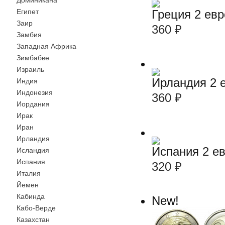
Доминикана
Греция 2 ев
Египет
Заир
360
₽
Замбия
Западная Африка
Зимбабве
Израиль
Ирландия 2 
Индия
Индонезия
360
₽
Иордания
Ирак
Иран
Ирландия
Испания 2 е
Исландия
Испания
320
₽
Италия
Йемен
Кабинда
New!
Кабо-Верде
Казахстан