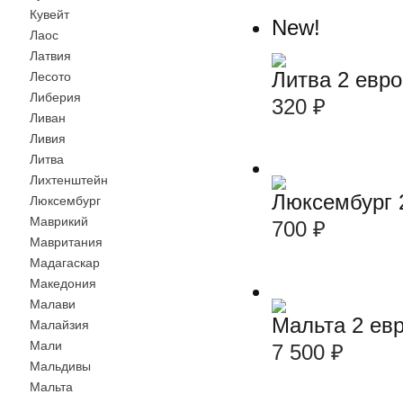
Кувейт
New!
Лаос
Латвия
Литва 2 евр
Лесото
Либерия
320
₽
Ливан
Ливия
Литва
Лихтенштейн
Люксембург 
Люксембург
Маврикий
700
₽
Мавритания
Мадагаскар
Македония
Малави
Мальта 2 ев
Малайзия
Мали
7 500
₽
Мальдивы
Мальта