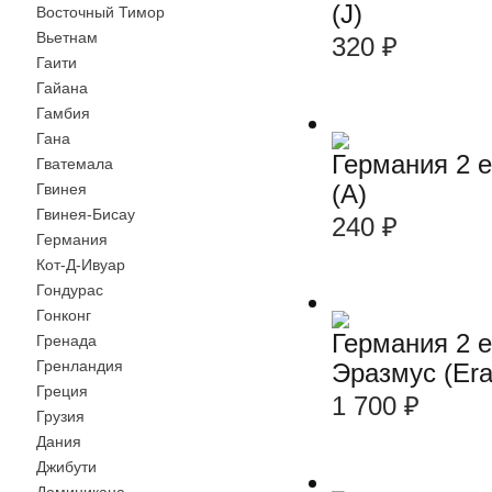
(J)
Восточный Тимор
Вьетнам
320
₽
Гаити
Гайана
Гамбия
Гана
Германия 2 
Гватемала
(А)
Гвинея
Гвинея-Бисау
240
₽
Германия
Кот-Д-Ивуар
Гондурас
Гонконг
Германия 2 е
Гренада
Гренландия
Эразмус (Er
Греция
1 700
₽
Грузия
Дания
Джибути