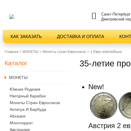
Санкт-Петербург
Дмитровский пер
КАК ЗАКАЗАТЬ
ДОСТАВКА И ОПЛАТА
КОН
Главная >
MОНЕТЫ
Монеты стран Евросоюза
2 Евро юбилейные
35-летие пр
Каталог
MОНЕТЫ
New!
Южная Родезия
Нагорный Карабах
Монеты Стран Евросоюза
Антигуа И Барбуда
Абхазия
Монтсеррат
Австрия 2 е
Австралия