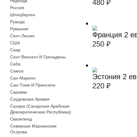
480
₽
Редонда
Россия
Шпицберген
Руанда
Румыния
Франция 2 е
Сент-Люсия
250
₽
США
Саар
Сент-Винсент И Гренадины
Саба
Самоа
Эстония 2 е
Сан-Марино
220
₽
Сан-Томе И Принсипи
Саравак
Саудовская Аравия
Сахара (Сахарская Арабская
Демократическая Республика)
Свазиленд
Северные Марианские
Острова