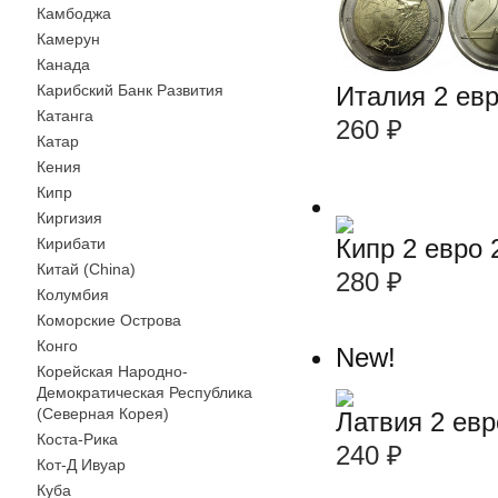
Камбоджа
Камерун
Канада
Карибский Банк Развития
Италия 2 ев
Катанга
260
₽
Катар
Кения
Кипр
Киргизия
Кипр 2 евро
Кирибати
Китай (China)
280
₽
Колумбия
Коморские Острова
Конго
New!
Корейская Народно-
Демократическая Республика
(Северная Корея)
Латвия 2 ев
Коста-Рика
240
₽
Кот-Д Ивуар
Куба