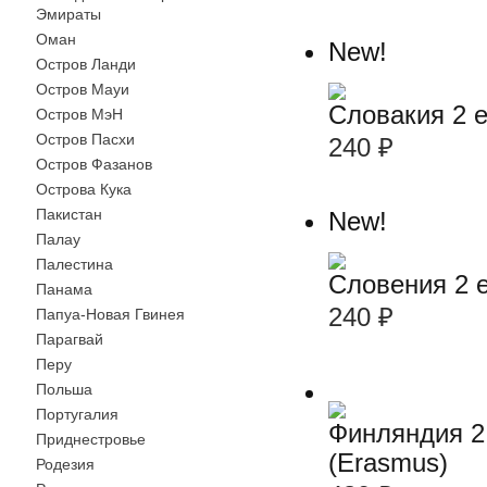
Эмираты
Оман
New!
Остров Ланди
Остров Мауи
Словакия 2 
Остров МэН
Остров Пасхи
240
₽
Остров Фазанов
Острова Кука
Пакистан
New!
Палау
Палестина
Словения 2 
Панама
240
₽
Папуа-Новая Гвинея
Парагвай
Перу
Польша
Португалия
Финляндия 2
Приднестровье
(Erasmus)
Родезия