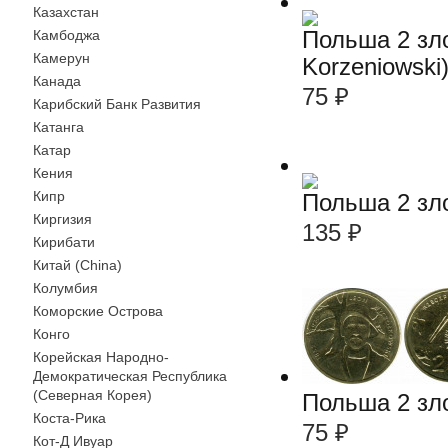
Казахстан
Польша 2 зло
Камбоджа
Камерун
Korzeniowski
Канада
75
₽
Карибский Банк Развития
Катанга
Катар
Кения
Кипр
Польша 2 зл
Киргизия
135
₽
Кирибати
Китай (China)
Колумбия
Коморские Острова
Конго
Корейская Народно-
Демократическая Республика
(Северная Корея)
Польша 2 зл
Коста-Рика
75
₽
Кот-Д Ивуар