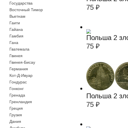
Государства
75
₽
Восточный Тимор
Вьетнам
Гаити
Гайана
Гамбия
Польша 2 зл
Гана
75
₽
Гватемала
Гвинея
Гвинея-Бисау
Германия
Кот-Д-Ивуар
Гондурас
Гонконг
Польша 2 зл
Гренада
Гренландия
75
₽
Греция
Грузия
Дания