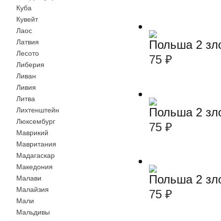
Куба
Кувейт
Лаос
Латвия
Польша 2 зло
Лесото
75
₽
Либерия
Ливан
Ливия
Литва
Польша 2 зл
Лихтенштейн
Люксембург
75
₽
Маврикий
Мавритания
Мадагаскар
Македония
Польша 2 зл
Малави
Малайзия
75
₽
Мали
Мальдивы