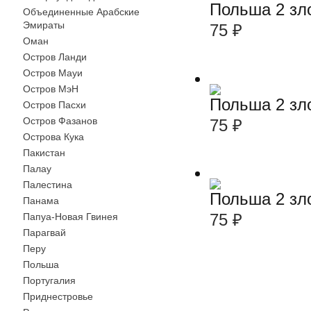
Польша 2 зл
Объединенные Арабские
Эмираты
75
₽
Оман
Остров Ланди
Остров Мауи
Остров МэН
Польша 2 зл
Остров Пасхи
Остров Фазанов
75
₽
Острова Кука
Пакистан
Палау
Палестина
Польша 2 зл
Панама
75
₽
Папуа-Новая Гвинея
Парагвай
Перу
Польша
Португалия
Приднестровье