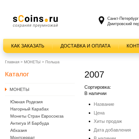
Санкт-Петербург
Дмитровский пер
КАК ЗАКАЗАТЬ
ДОСТАВКА И ОПЛАТА
КОН
Главная >
MОНЕТЫ
Польша
2007
Каталог
Сортировка:
MОНЕТЫ
В наличии
Южная Родезия
Название
Нагорный Карабах
Цена
Монеты Стран Евросоюза
Хиты продаж
Антигуа И Барбуда
Дата добавления
Абхазия
Монтсеррат
В наличии