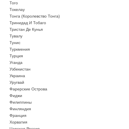
Того
Токелау
Тонга (Королевство Тонга)
Тринидад И Тобаго
Тристан Де Кунья
Тувалу
Тунис
Туркмения
Турция
Уганда
Узбекистан
Украина
Уругвай
Фарерские Острова
Фиджи
Филиппины
Финляндия
Франция
Хорватия
Царская Россия