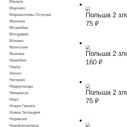
Мальта
Марокко
Польша 2 зло
Маршалловы Острова
Мексика
75
₽
Мозамбик
Молдавия
Монако
Монголия
Польша 2 зл
Мьянма
Намибия
160
₽
Науру
Непал
Нигерия
Нидерланды
Польша 2 зл
Никарагуа
75
₽
Ниуэ
Новая Гвинея
Новая Зеландия
Норвегия
Ньюфаундленд