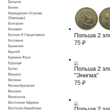
Бельгия
Бенин
Бермудские Острова
(Бермуды)
Болгария
Боливия
Польша 2 зло
Босния И Герцеговина
Ботсвана
75
₽
Бразилия
Бруней
Буркина Фасо
Бурунди
Польша 2 зл
Бутан
"Энигма"
Вануату
Ватикан
75
₽
Великобритания
Венгрия
Венесуэла
Восточная Африка
Польша 2 зл
Восточно-Карибские