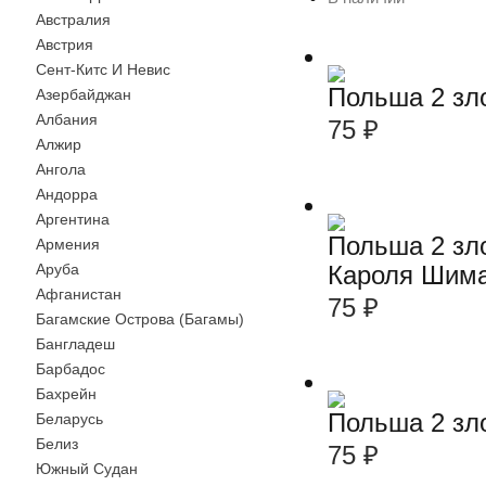
Австралия
Австрия
Сент-Китс И Невис
Польша 2 зл
Азербайджан
Албания
75
₽
Алжир
Ангола
Андорра
Аргентина
Польша 2 зл
Армения
Кароля Шима
Аруба
Афганистан
75
₽
Багамские Острова (Багамы)
Бангладеш
Барбадос
Бахрейн
Польша 2 зл
Беларусь
Белиз
75
₽
Южный Судан