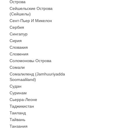
Острова
Сейшельские Острова
(Сейшелы)
Сент-Пьер И Микелон
Сербия
Сингапур
Сирия
Словакия
Словения
Соломоновы Острова
Сомали
Сомалиленд (Jamhuuriyadda
Soomaaliland)
Судан
Суринам
Сьерра-Леоне
Таджикистан
Таиланд
Тайвань
Танзания