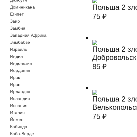
Джибути
Польша 2 зл
Доминикана
Египет
75
₽
Заир
Замбия
Западная Африка
Зимбабве
Польша 2 зло
Израиль
Добровольск
Индия
Индонезия
85
₽
Иордания
Ирак
Иран
Ирландия
Польша 2 зл
Исландия
Испания
Велькопольс
Италия
75
₽
Йемен
Кабинда
Кабо-Верде