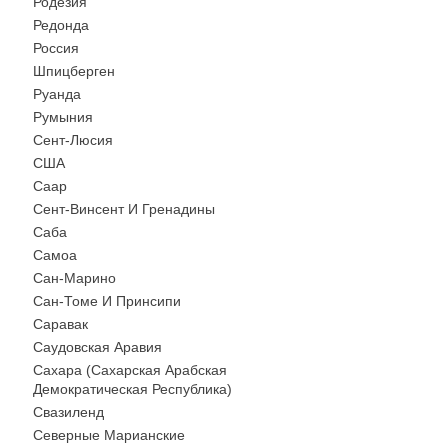
Родезия
Редонда
Россия
Шпицберген
Руанда
Румыния
Сент-Люсия
США
Саар
Сент-Винсент И Гренадины
Саба
Самоа
Сан-Марино
Сан-Томе И Принсипи
Саравак
Саудовская Аравия
Сахара (Сахарская Арабская
Демократическая Республика)
Свазиленд
Северные Марианские