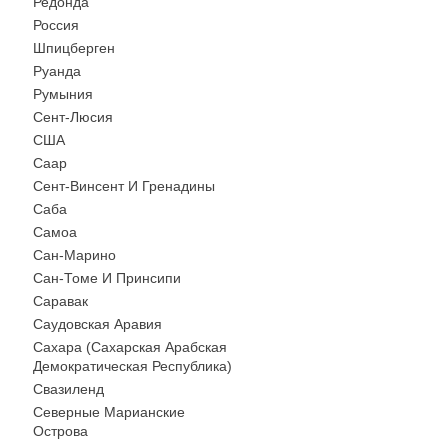
Редонда
Россия
Шпицберген
Руанда
Румыния
Сент-Люсия
США
Саар
Сент-Винсент И Гренадины
Саба
Самоа
Сан-Марино
Сан-Томе И Принсипи
Саравак
Саудовская Аравия
Сахара (Сахарская Арабская
Демократическая Республика)
Свазиленд
Северные Марианские
Острова