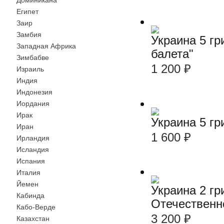
Доминикана
Египет
Заир
Замбия
Украина 5 гр
Западная Африка
балета"
Зимбабве
1 200
₽
Израиль
Индия
Индонезия
Иордания
Ирак
Украина 5 гр
Иран
1 600
₽
Ирландия
Исландия
Испания
Италия
Йемен
Украина 2 гр
Кабинда
Отечественн
Кабо-Верде
3 200
₽
Казахстан