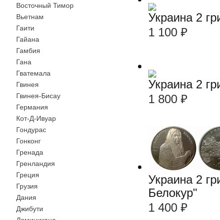
Восточный Тимор
Украина 2 гр
Вьетнам
Гаити
1 100
₽
Гайана
Гамбия
Гана
Гватемала
Украина 2 г
Гвинея
Гвинея-Бисау
1 800
₽
Германия
Кот-Д-Ивуар
Гондурас
Гонконг
Гренада
Гренландия
Греция
Украина 2 гр
Грузия
Белокур"
Дания
1 400
₽
Джибути