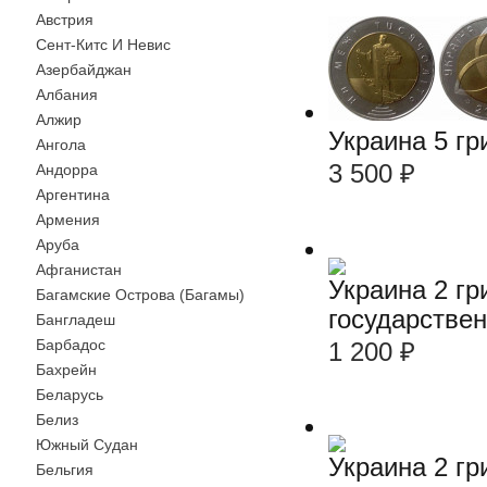
Австрия
Сент-Китс И Невис
Азербайджан
Албания
Алжир
Украина 5 г
Ангола
3 500
₽
Андорра
Аргентина
Армения
Аруба
Афганистан
Украина 2 г
Багамские Острова (Багамы)
государстве
Бангладеш
Барбадос
1 200
₽
Бахрейн
Беларусь
Белиз
Южный Судан
Украина 2 г
Бельгия