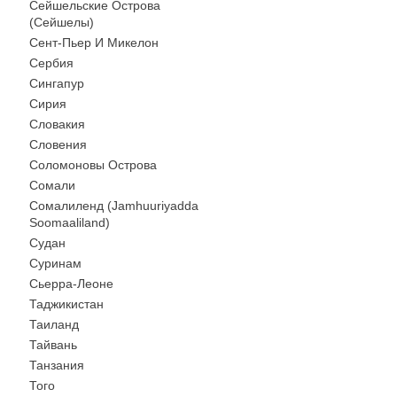
Сейшельские Острова
(Сейшелы)
Сент-Пьер И Микелон
Сербия
Сингапур
Сирия
Словакия
Словения
Соломоновы Острова
Сомали
Сомалиленд (Jamhuuriyadda
Soomaaliland)
Судан
Суринам
Сьерра-Леоне
Таджикистан
Таиланд
Тайвань
Танзания
Того