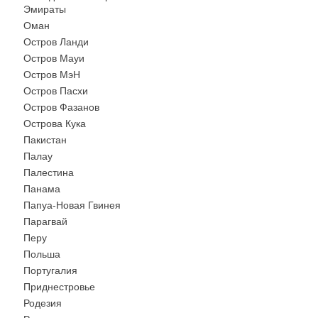
Эмираты
Оман
Остров Ланди
Остров Мауи
Остров МэН
Остров Пасхи
Остров Фазанов
Острова Кука
Пакистан
Палау
Палестина
Панама
Папуа-Новая Гвинея
Парагвай
Перу
Польша
Португалия
Приднестровье
Родезия