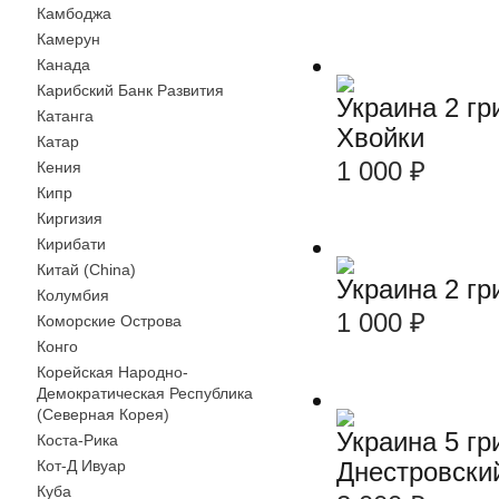
Камбоджа
Камерун
Канада
Карибский Банк Развития
Украина 2 гр
Катанга
Хвойки
Катар
1 000
₽
Кения
Кипр
Киргизия
Кирибати
Китай (China)
Украина 2 гр
Колумбия
1 000
₽
Коморские Острова
Конго
Корейская Народно-
Демократическая Республика
(Северная Корея)
Украина 5 гр
Коста-Рика
Днестровски
Кот-Д Ивуар
Куба