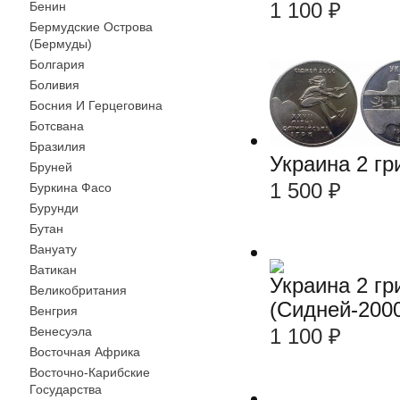
1 100
₽
Бенин
Бермудские Острова
(Бермуды)
Болгария
Боливия
Босния И Герцеговина
Ботсвана
Бразилия
Украина 2 г
Бруней
1 500
₽
Буркина Фасо
Бурунди
Бутан
Вануату
Ватикан
Украина 2 г
Великобритания
(Сидней-200
Венгрия
Венесуэла
1 100
₽
Восточная Африка
Восточно-Карибские
Государства