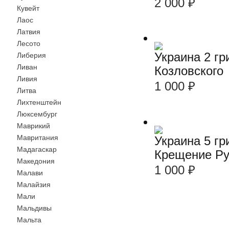
2 000
₽
Кувейт
Лаос
Латвия
Лесото
Украина 2 гр
Либерия
Ливан
Козловского
Ливия
1 000
₽
Литва
Лихтенштейн
Люксембург
Маврикий
Мавритания
Украина 5 гр
Мадагаскар
Крещение Ру
Македония
1 000
₽
Малави
Малайзия
Мали
Мальдивы
Мальта