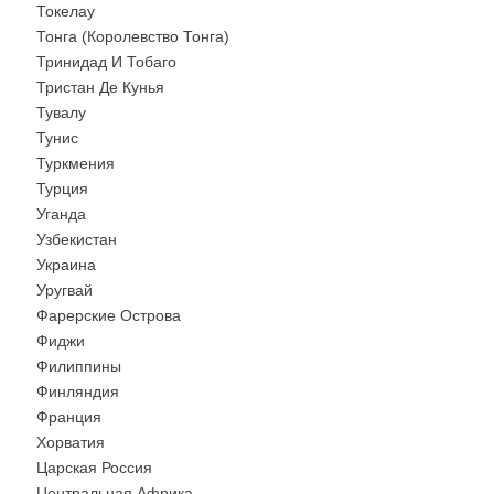
Токелау
Тонга (Королевство Тонга)
Тринидад И Тобаго
Тристан Де Кунья
Тувалу
Тунис
Туркмения
Турция
Уганда
Узбекистан
Украина
Уругвай
Фарерские Острова
Фиджи
Филиппины
Финляндия
Франция
Хорватия
Царская Россия
Центральная Африка