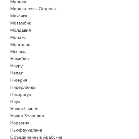
Марокко
Маршалловы Острова
Мексика
Мозамбик
Молдавия
Монако
Монголия
Мьянма
Намибия
Науру
Непал
Нигерия
Нидерланды
Никарагуа
Ниуэ
Новая Гвинея
Новая Зеландия
Норвегия
Ньюфаундленд
Объединенные Арабские