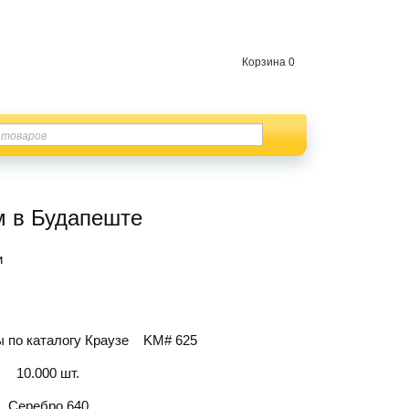
Корзина
0
м в Будапеште
и
 по каталогу Краузе
KM# 625
10.000 шт.
Серебро 640