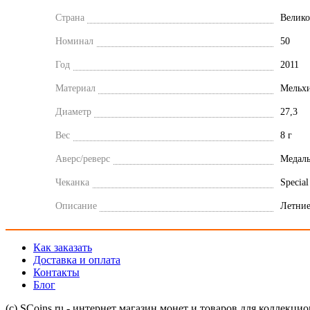
Страна
Велико
Номинал
50
Год
2011
Материал
Мельх
Диаметр
27,3
Вес
8 г
Аверс/реверс
Медал
Чеканка
Special
Описание
Летние
Как заказать
Доставка и оплата
Контакты
Блог
(с) SCoins.ru - интернет магазин монет и товаров для коллекци