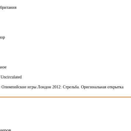
британия
иор
ьное
 Uncirculated
 Олимпийские игры Лондон 2012: Стрельба. Оригинальная открытка
онеров