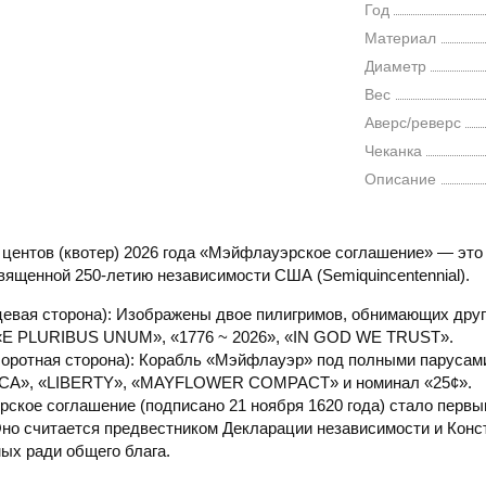
Год
Материал
Диаметр
Вес
Аверс/реверс
Чеканка
Описание
 центов (квотер) 2026 года «Мэйфлауэрское соглашение» — это 
священной 250-летию независимости США (Semiquincentennial).
цевая сторона): Изображены двое пилигримов, обнимающих друг 
«E PLURIBUS UNUM», «1776 ~ 2026», «IN GOD WE TRUST».
боротная сторона): Корабль «Мэйфлауэр» под полными парусам
CA», «LIBERTY», «MAYFLOWER COMPACT» и номинал «25¢».
ское соглашение (подписано 21 ноября 1620 года) стало пер
Оно считается предвестником Декларации независимости и Кон
ых ради общего блага.