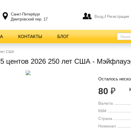
Санкт-Петербург
Вход
/
Регистрация
Дмитровский пер. 17
ТА
КОНТАКТЫ
БЛОГ
 лет США
5 центов 2026 250 лет США - Мэйфлауэр
Осталось неско
80
₽
Валюта
КМ#
Страна
Номинал