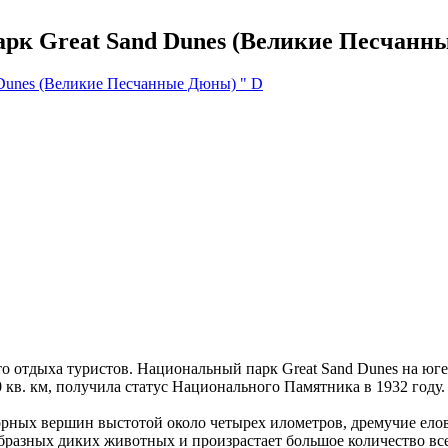
рк Great Sand Dunes (Великие Песчанн
то отдыха туристов. Национальный парк Great Sand Dunes на ю
0 кв. км, получила статус Национального Памятника в 1932 году
горных вершин выстотой около четырех илометров, дремучие елов
образных диких животных и произрастает большое количество в