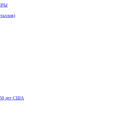
ИРЫ
аллов)
250 лет США