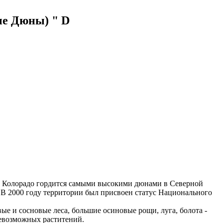
ые Дюны) " D
ге Колорадо гордится самыми высокими дюнами в Северной
. В 2000 году территории был присвоен статус Национального
ые и сосновые леса, большие осиновые рощи, луга, болота -
севозможных раститений.