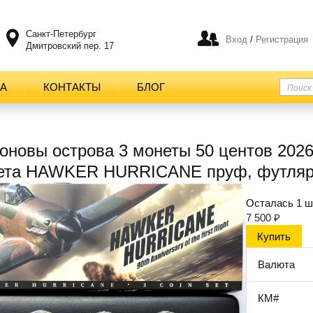
Санкт-Петербург
Вход
/
Регистрация
Дмитровский пер. 17
ТА
КОНТАКТЫ
БЛОГ
новы острова 3 монеты 50 центов 2026 
ета HAWKER HURRICANE пруф, футля
Осталась 1 ш
7 500
₽
Валюта
КМ#