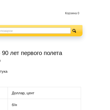
Корзина
0
90 лет первого полета
р
тука
Доллар, цент
б/н