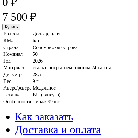
0
₽
7 500
₽
Валюта
Доллар, цент
КМ#
б/н
Страна
Соломоновы острова
Номинал
50
Год
2026
Материал
сталь с покрытием золотом 24 карата
Диаметр
28,5
Вес
9 г
Аверс/реверс
Медальное
Чеканка
BU (капсула)
Особенности
Тираж 99 шт
Как заказать
Доставка и оплата