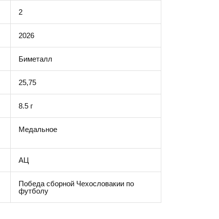
2
2026
Биметалл
25,75
8.5 г
Медальное
АЦ
Победа сборной Чехословакии по
футболу