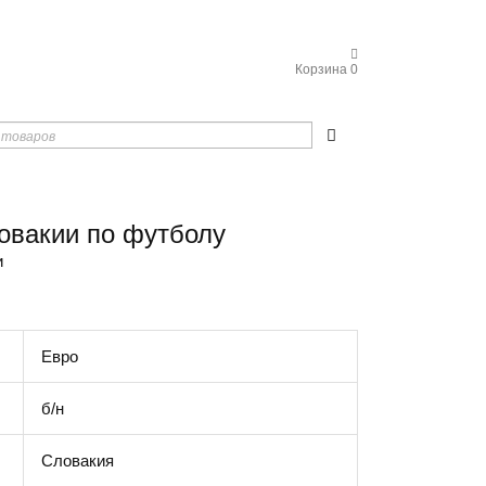
Корзина
0
овакии по футболу
и
Евро
б/н
Словакия