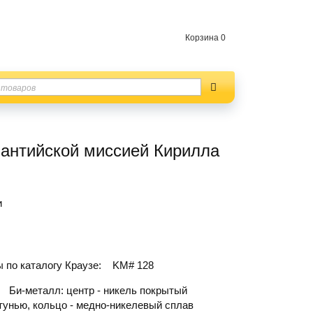
Корзина
0
зантийской миссией Кирилла
и
 по каталогу Краузе:
KM# 128
Би-металл: центр - никель покрытый
тунью, кольцо - медно-никелевый сплав