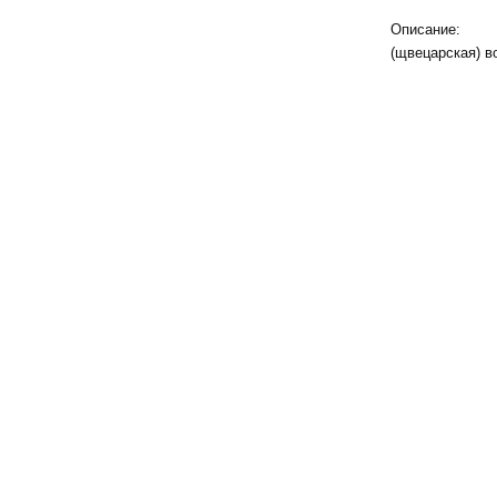
Описание:
Бит
(щвецарская) в