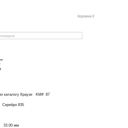
Корзина
0
"
и
о каталогу Краузе
KM#: 87
Серебро 835
33.00 мм