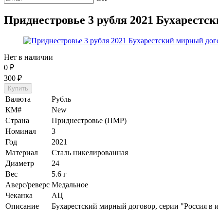
Приднестровье 3 рубля 2021 Бухарестс
Нет в наличии
0
₽
300
₽
Валюта
Рубль
КМ#
New
Страна
Приднестровье (ПМР)
Номинал
3
Год
2021
Материал
Сталь никелированная
Диаметр
24
Вес
5.6 г
Аверс/реверс
Медальное
Чеканка
АЦ
Описание
Бухарестский мирный договор, серии "Россия в 