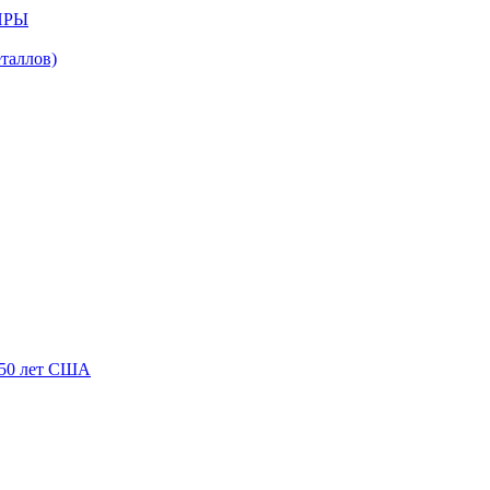
ИРЫ
аллов)
250 лет США