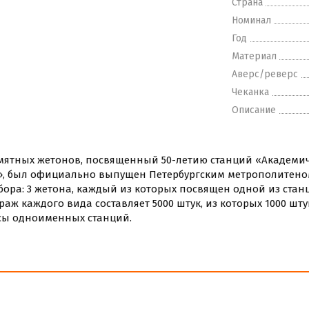
Страна
Номинал
Год
Материал
Аверс/реверс
Чеканка
Описание
мятных жетонов, посвященный 50-летию станций «Академич
, был официально выпущен Петербургским метрополитеном 
бора: 3 жетона, каждый из которых посвящен одной из стан
аж каждого вида составляет 5000 штук, из которых 1000 шт
ссы одноименных станций.