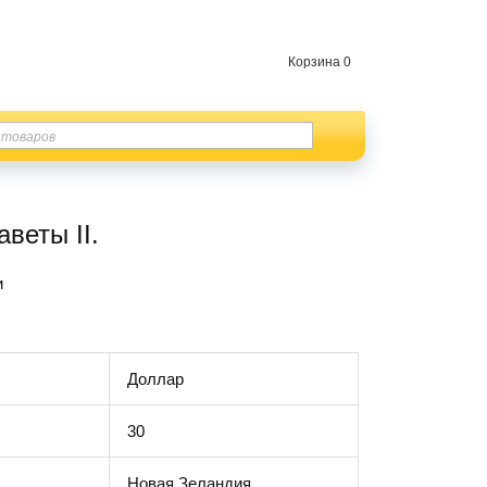
Корзина
0
веты II.
и
Доллар
30
Новая Зеландия