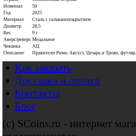
Номинал
50
Год
2025
Материал
Сталь с гальванопокрытием
Диаметр
28,5
Вес
9 г
Аверс/реверс
Медальное
Чеканка
АЦ
Описание
Правители Рима: Август, Цезарь и Троян, футляр
Как заказать
Доставка и оплата
Контакты
Блог
(с) SCoins.ru - интернет маг