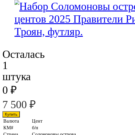
Осталась
1
штука
0
₽
7 500
₽
Валюта
Цент
КМ#
б/н
Страна
Соломоновы острова