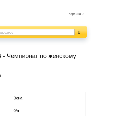
Корзина
0
6 - Чемпионат по женскому
и
Вона
б/н