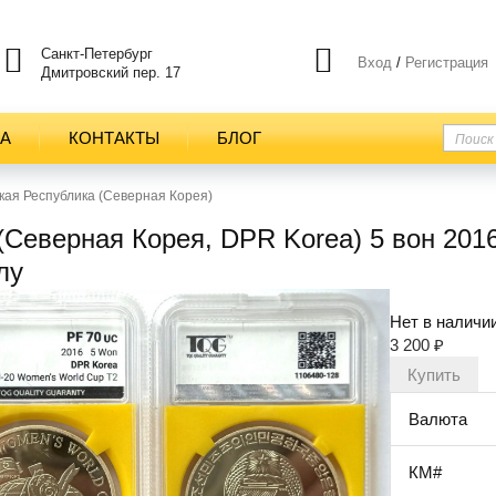
Санкт-Петербург
Вход
/
Регистрация
Дмитровский пер. 17
ТА
КОНТАКТЫ
БЛОГ
ая Республика (Северная Корея)
Северная Корея, DPR Korea) 5 вон 201
лу
Нет в наличи
3 200
₽
Валюта
КМ#