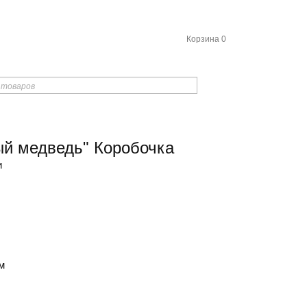
Корзина
0
ый медведь" Коробочка
и
м