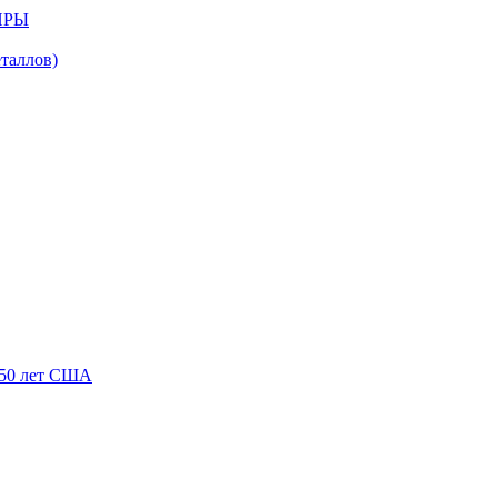
ИРЫ
аллов)
250 лет США