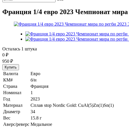
Франция 1/4 евро 2023 Чемпионат мира
Осталась 1 штука
0
₽
950
₽
Валюта
Евро
КМ#
б/н
Страна
Франция
Номинал
1
Год
2023
Материал
Сплав stop Nordic Gold: CuAl(5)Zn(1)Sn(1)
Диаметр
34
Вес
15.8 г
Аверс/реверс
Медальное