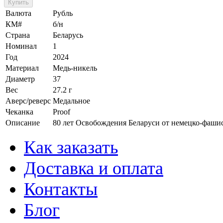
Валюта
Рубль
КМ#
б/н
Страна
Беларусь
Номинал
1
Год
2024
Материал
Медь-никель
Диаметр
37
Вес
27.2 г
Аверс/реверс
Медальное
Чеканка
Proof
Описание
80 лет Освобождения Беларуси от немецко-фашис
Как заказать
Доставка и оплата
Контакты
Блог