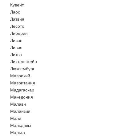
Кувейт
Лаос
Латвия
Лесото
Либерия
Ливан
Ливия
Литва
Лихтенштейн
Люксембург
Маврикий
Мавритания
Мадагаскар
Македония
Малави
Малайзия
Мали
Мальдивы
Мальта