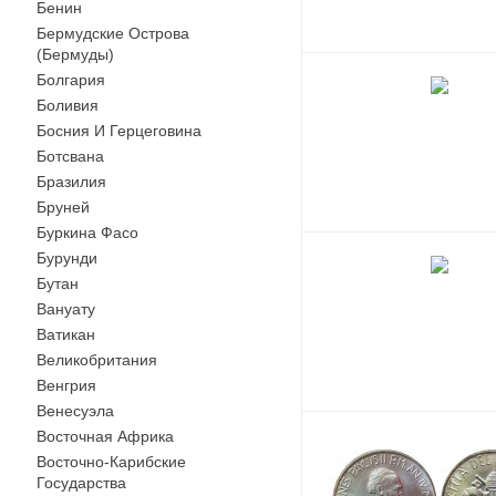
Бенин
Бермудские Острова
(Бермуды)
Болгария
Боливия
Босния И Герцеговина
Ботсвана
Бразилия
Бруней
Буркина Фасо
Бурунди
Бутан
Вануату
Ватикан
Великобритания
Венгрия
Венесуэла
Восточная Африка
Восточно-Карибские
Государства