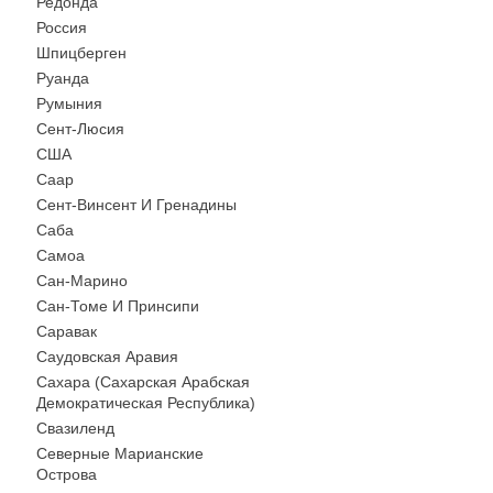
Редонда
Россия
Шпицберген
Руанда
Румыния
Сент-Люсия
США
Саар
Сент-Винсент И Гренадины
Саба
Самоа
Сан-Марино
Сан-Томе И Принсипи
Саравак
Саудовская Аравия
Сахара (Сахарская Арабская
Демократическая Республика)
Свазиленд
Северные Марианские
Острова