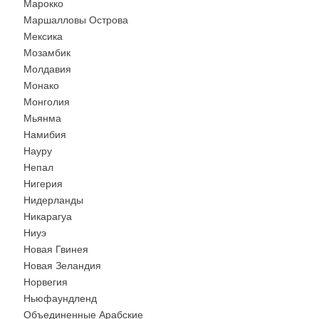
Марокко
Маршалловы Острова
Мексика
Мозамбик
Молдавия
Монако
Монголия
Мьянма
Намибия
Науру
Непал
Нигерия
Нидерланды
Никарагуа
Ниуэ
Новая Гвинея
Новая Зеландия
Норвегия
Ньюфаундленд
Объединенные Арабские