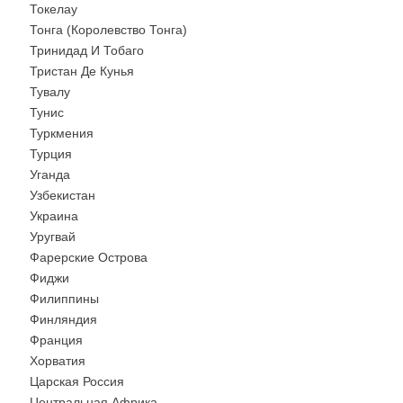
Токелау
Тонга (Королевство Тонга)
Тринидад И Тобаго
Тристан Де Кунья
Тувалу
Тунис
Туркмения
Турция
Уганда
Узбекистан
Украина
Уругвай
Фарерские Острова
Фиджи
Филиппины
Финляндия
Франция
Хорватия
Царская Россия
Центральная Африка