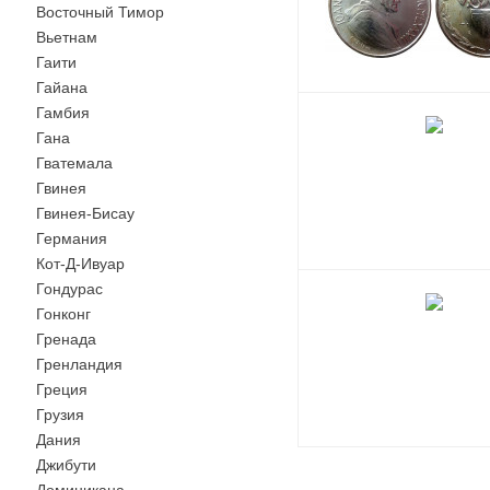
Восточный Тимор
Вьетнам
Гаити
Гайана
Гамбия
Гана
Гватемала
Гвинея
Гвинея-Бисау
Германия
Кот-Д-Ивуар
Гондурас
Гонконг
Гренада
Гренландия
Греция
Грузия
Дания
Джибути