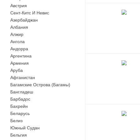
Австрия
Сент-Китс И Невис
Азербайджан
Албания
Алжир
Ангола
Андорра
Аргентина
Армения
Аруба
Афганистан
Багамские Острова (Багамы)
Бангладеш
Барбадос
Бахрейн
Беларусь
Белиз
Южный Судан
Бельгия