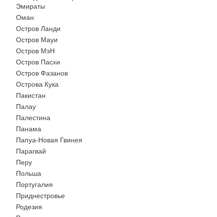
Эмираты
Оман
Остров Ланди
Остров Мауи
Остров МэН
Остров Пасхи
Остров Фазанов
Острова Кука
Пакистан
Палау
Палестина
Панама
Папуа-Новая Гвинея
Парагвай
Перу
Польша
Португалия
Приднестровье
Родезия