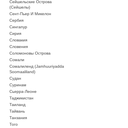
Сейшельские Острова
(Сейшелы)
Сент-Пьер И Микелон
Сербия
Сингапур
Сирия
Словакия
Словения
Соломоновы Острова
Сомали
Сомалиленд (Jamhuuriyadda
Soomaaliland)
Судан
Суринам
Сьерра-Леоне
Таджикистан
Таиланд
Тайвань
Танзания
Того