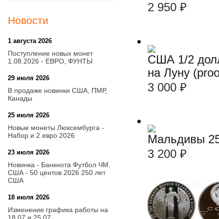
2 950
₽
Новости
1 августа 2026
20:21
Поступление новых монет
США 1/2 дол
1.08.2026 - ЕВРО, ФУНТЫ
на Луну (proo
29 июля 2026
18:08
3 000
₽
В продаже новинки США, ПМР,
Канады
25 июля 2026
15:03
Новые монеты Люксембурга -
Набор и 2 евро 2026
Мальдивы 25
3 200
₽
23 июля 2026
14:18
Новинка - Банкнота Футбол ЧМ.
США - 50 центов 2026 250 лет
США
18 июля 2026
09:28
Изменение графика работы на
18.07 и 25.07