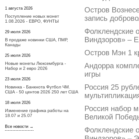
Остров Вознесе
1 августа 2026
20:21
Поступление новых монет
запись доброво
1.08.2026 - ЕВРО, ФУНТЫ
Фолклендские о
29 июля 2026
18:08
Виндзоров» – Е
В продаже новинки США, ПМР,
Канады
Остров Мэн 1 к
25 июля 2026
15:03
Новые монеты Люксембурга -
Андорра компле
Набор и 2 евро 2026
игры
23 июля 2026
14:18
Россия 25 рубл
Новинка - Банкнота Футбол ЧМ.
США - 50 центов 2026 250 лет США
мультипликация
18 июля 2026
09:28
Россия набор м
Изменение графика работы на
Великой Победы
18.07 и 25.07
Все новости →
Фолклендские о
Виндзоров» – Э