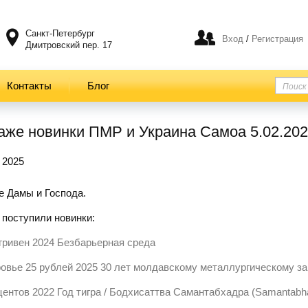
Санкт-Петербург
Вход
/
Регистрация
Дмитровский пер. 17
Контакты
Блог
аже новинки ПМР​​ и Украина Самоа 5.02.20
 2025
 Дамы и Господа.
 поступили новинки:
 гривен 2024 Безбарьерная среда
овье 25 рублей 2025 30 лет молдавскому металлургическому з
центов 2022 Год тигра / Бодхисаттва Самантабхадра (Samantabha