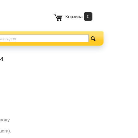
Корзина
0
24
аводу
dra).