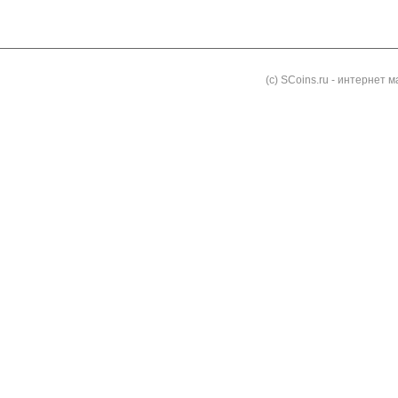
Как заказать
Доставка и оплата
Контакты
Блог
(с) SCoins.ru - интернет